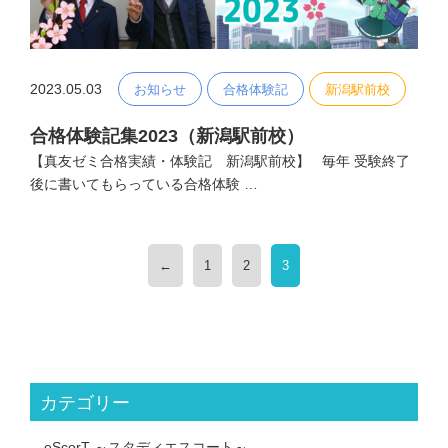
2023.05.03
お知らせ
合格体験記
新潟駅前校
合格体験記集2023（新潟駅前校）
【真友ゼミ合格実績・体験記 新潟駅前校】 毎年 受験終了
後に書いてもらっている合格体験 …
←
1
2
3
カテゴリー
.eScorT ～スタディエスコート～